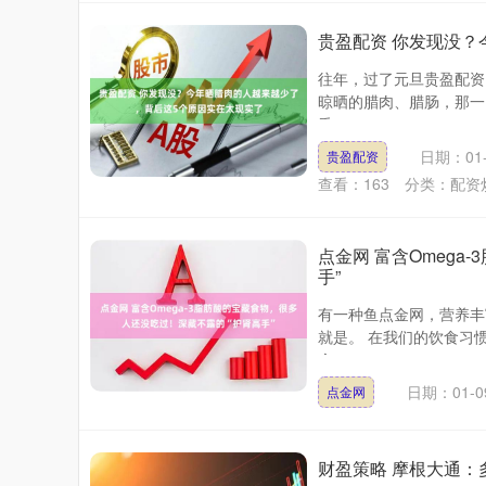
贵盈配资 你发现没？
往年，过了元旦贵盈配资
晾晒的腊肉、腊肠，那一
香....
日期：01-
贵盈配资
查看：
163
分类：
配资
点金网 富含Omeg
手”
有一种鱼点金网，营养丰
就是。 在我们的饮食习
个....
日期：01-0
点金网
财盈策略 摩根大通：