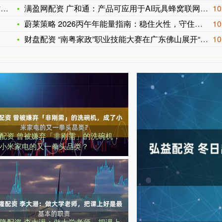
行
满盈网配资 广和通：产品可应用于AI玩具蜂窝联网需求
10
蔚莱策略 2026丙午年能量指南：稳住火性，守住节奏就是赢
10
财盘配资 “南粤家政”职业技能大赛在广东佛山展开“巅峰对决”
10
配资 曾被嫌弃「非刚需」的洗碗机，
小米家电的又一拳头品类？
隆配资 李大潜：做大学老师，把课上