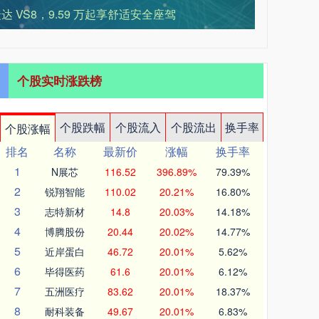
 VS8，9.59 万起享舒适安全座驾
个股实时涨跌榜
个股跌幅
个股流入
个股流出
换手率
个股涨幅
排名
名称
最新价
涨幅
换手率
1
N展芯
116.52
396.89%
79.39%
2
锐翔智能
110.02
20.21%
16.80%
3
志特新材
14.8
20.03%
14.18%
4
博腾股份
20.44
20.02%
14.77%
5
近岸蛋白
46.72
20.01%
5.62%
6
毕得医药
61.6
20.01%
6.12%
7
五洲医疗
83.62
20.01%
18.37%
8
耐科装备
49.67
20.01%
6.83%