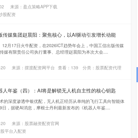
02
来源：盈点策略APP下载
炒股配资
版传媒集团赵晨阳：聚焦核心，以AI驱动引发增长动能
12月17日火牛配资，在2026ICT趋势年会上，中国工信出版传媒
传媒有限责任公司执行董事、总经理赵晨阳为本次大会....
20
来源：摆渡配资网平台
查看：
139
分类：
股票配资代理
器人年鉴（四）：AI将是解锁无人机自主性的核心钥匙
信捷策
技术的深度渗透申银优配，无人机正经历从单纯的飞行工具向智能体
配
19日，据硬AI消息，摩根士丹利最新发布的《机器人年鉴....
20
来源：股票融资配资官网
炒股平台入配资