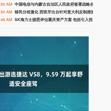
:50 AM
中国电信与内蒙古自治区人民政府签署战略合作协议
据人
:50 AM
移民分歧激化 西班牙出台针对意大利反制措施
由于
:46 AM
SK海力士据悉评估重庆资产方案 包括引入投资者
据知