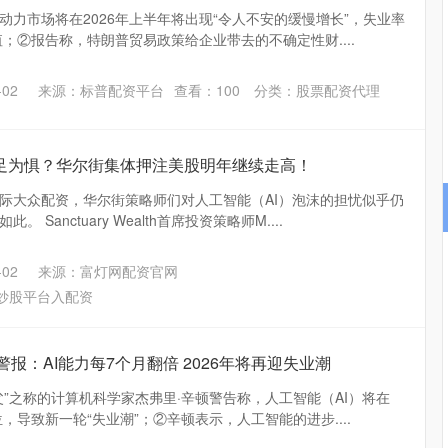
动力市场将在2026年上半年将出现“令人不安的缓慢增长”，失业率
值；②报告称，特朗普贸易政策给企业带去的不确定性财....
02
来源：标普配资平台
查看：
100
分类：
股票配资代理
不足为惧？华尔街集体押注美股明年继续走高！
际大众配资，华尔街策略师们对人工智能（AI）泡沫的担忧似乎仍
Sanctuary Wealth首席投资策略师M....
02
来源：富灯网配资官网
炒股平台入配资
响警报：AI能力每7个月翻倍 2026年将再迎失业潮
父”之称的计算机科学家杰弗里·辛顿警告称，人工智能（AI）将在
位，导致新一轮“失业潮”；②辛顿表示，人工智能的进步....