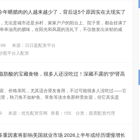
今年晒腊肉的人越来越少了，背后这5个原因实在太现实了
，无论是城市还是乡村，家家户户的阳台上、院子里，都会挂满了
串串油亮的腊味，在阳光和风霜的洗礼下，不仅散发出浓郁的咸
09
来源：日日盈配资平台
炒股平台入配资
a-3脂肪酸的宝藏食物，很多人还没吃过！深藏不露的“护肾高
富、价格亲民，尤其适合肾友食用，不过可能很多人没吃过——它
惯里，秋刀鱼不如鲈鱼、草鱼等淡水鱼那样受欢迎，但它其实是
9
来源：优先配资官网
查看：
155
分类：
股票配资代理
多重因素将影响美国就业市场 2026上半年或经历缓慢增长