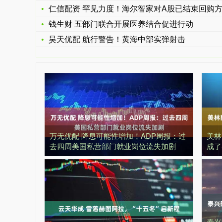
仁信配资 罕见力度！海尔智家对A股已结束回购方案的库存股进
钱生财 五部门联合开展医养结合促进行动
昊天优配 航行警告！黄海中部实弹射击
万无优配 降息可能性增加！ADP周报：过
美林
去四周美国私营部门就业岗位流失加剧
成了
泰兴