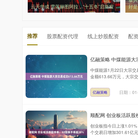
云天华成 雪落赫图阿拉，“十五冬”启新程
好是
推荐
股票配资代理
线上炒股配资
配
亿融策略 中煤能源大宗
中煤能源1月22日大宗交
金额613.66万元，大宗
日期：01-
亿融策略
顺配网 创业板活跃股
创业板指今日上涨1.01%
个交易日增加301.61亿