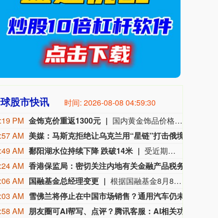
全球股市快讯
时间:
2026-08-08 04:59:31
:19 PM
金饰克价重返1300元
国内黄金饰品价格对比显示，国内多家品牌足金饰品价格重返1300元，其中周生生足金饰品报1315元/克，周大福报价1308元/克，老庙黄金报价1310元/克。
:57 AM
美媒：马斯克拒绝让乌克兰用“星链”打击俄境内目标
美国
:49 AM
鄱阳湖水位持续下降 跌破14米
受近期持续高温天气影响，我国最大淡水湖鄱阳湖水位快速下降。截至8月8日8时，鄱阳湖标志性水文站星子站水位下降至13.97米，较昨日下降0.13米，鄱阳湖湖口站水位下降至13.84米，湖区两岸退水痕迹明显。（央视新闻）
:24 AM
香港保监局：密切关注内地有关金融产品税务安排
近期
:06 AM
国融基金总经理变更
根据国融基金8月8日公告，总经理毛灵俊因个人原因离任，总经理职位暂由张圆辉代任。根据国融基金安排，该公司董事会选举韩光华拟任公司总经理，待韩光华完成相关程序后履职。
:03 AM
雪佛兰将停止在中国市场销售？通用汽车仍未正面回应
近日
:58 AM
朋友圈可AI帮写、点评？腾讯客服：AI相关功能逐步开放中
8月