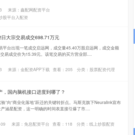
3
来源：鑫配网配资平台
炒股平台入配资
2日大宗交易成交698.71万元
易平台出现一笔成交启远网，成交量45.40万股启远网，成交金额
宗交易成交价为15.39元。该笔交易的买方营业部....
北证50
1134.24
3%
11.37
1.01%
3
来源：金配资APP下载
查看：
205
分类：
股票配资代理
产，国内脑机接口进度到哪了？
”向“商业化落地”跃迁的关键转折点。马斯克旗下Neuralink宣布
量产涵星配资，这一明确的时间表直接引爆了市....
09
来源：免息配资平台
查看：
118
分类：
线上炒股配资