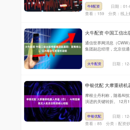
日期：01-
牛8配资
查看：
159
分类：
线上
火牛配资 中国工信出
通信世界网消息（CWW）
集团副总经理，北京信通
日期：12-
火牛配资
申银优配 大摩重磅机
摩根士丹利称，随着AI
演进的关键转折。 12月
日期：12-
申银优配
查看：
85
分类：
配资