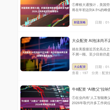
①摩根大通预计，美国劳
将在年初达到4.5%的峰
日期：01-
财盈策略
大众配资 AI泡沫尚
就在美股接近历史高点之
不屑一顾。至少目前仍是如此。 
日期：01-
大众配资
查看：
197
分类：
配资
牛8配资 “AI教父”拉
①在业内有“人工智能教
2026年取代许多工作岗