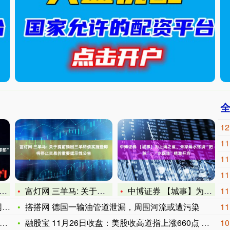
12
11
11
11
富灯网 三羊马: 关于提前赎回三羊转债实施暨即将停止交易的重
中博证券 【城事】为上海之鱼、朱家角水环境“把脉”，“水医生
11
求
搭搭网 德国一输油管道泄漏，周围河流或遭污染
11
融股宝 11月26日收盘：美股收高道指上涨660点 市场提高
10