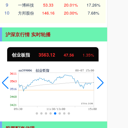
9
一博科技
53.33
20.01%
17.26%
10
方邦股份
146.16
20.00%
7.68%
沪深京行情 实时轮播
创业板指
3563.12
基
47.56
1.35%