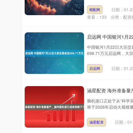
日期：01-2
顺配网
查看：
133
分类：
配资
启远网 中国银河1月2
中国银河1月22日大宗交
698.71万元启远网，大
沪深300
4694.44
0.89
1.42%
43.13
0.9
日期：01-2
启远网
涵星配资 海外准备量
脑机接口正处于从“科学实验
将于2026年启动大规模
日期：01-
涵星配资